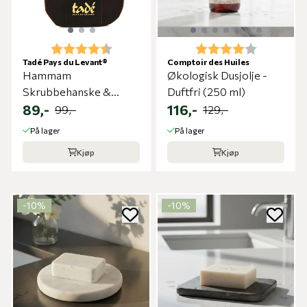
Karakter:
4.8 av 5 mulige
Karakter:
4.0 av 5 m
Tadé Pays du Levant®
Comptoir des Huiles
Hammam
Økologisk Dusjolje -
Skrubbehanske &
Duftfri (250 ml)
Sminkefjerner
89,-
116,-
99,-
129,-
På lager
På lager
Kjøp
Kjøp
-10%
-10%