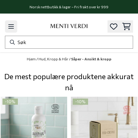
Hopp til innhold
Norsk nettbutikk & lager – Fri frakt over kr 999
Hjem
/
Hud, Kropp & Hår
/
Såper - Ansikt & kropp
De mest populære produktene akkurat
nå
-10%
-10%