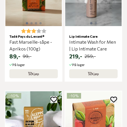
Karakter:
3.0 av 5 mulige
Tadé Pays du Levant®
Lip Intimate Care
Fast Marseille-såpe -
Intimate Wash for Men
Aprikos (100g)
| Lip Intimate Care
89,-
219,-
99,-
259,-
På lager
På lager
Kjøp
Kjøp
-10%
-10%