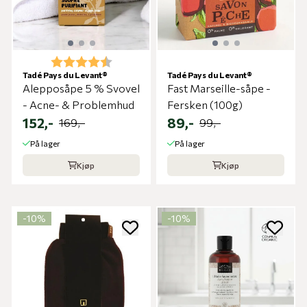
Karakter:
4.5 av 5 mulige
Tadé Pays du Levant®
Tadé Pays du Levant®
Alepposåpe 5 % Svovel
Fast Marseille-såpe -
- Acne- & Problemhud
Fersken (100g)
152,-
89,-
169,-
99,-
På lager
På lager
Kjøp
Kjøp
-10%
-10%