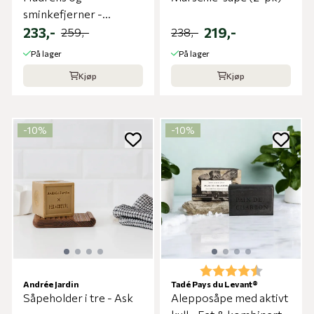
sminkefjerner -
Såpebar
233,-
219,-
259,-
238,-
På lager
På lager
Kjøp
Kjøp
-10%
-10%
Karakter:
4.5 av 5 m
Andrée Jardin
Tadé Pays du Levant®
Såpeholder i tre - Ask
Alepposåpe med aktivt