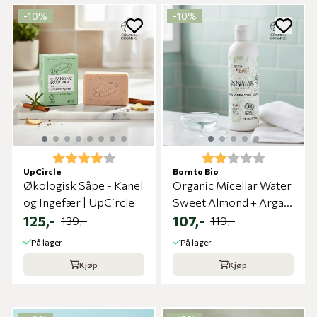
-10%
-10%
Karakter:
4.0 av 5 mulige
Karakter:
2.0 av 5 m
UpCircle
Born to Bio
Økologisk Såpe - Kanel
Organic Micellar Water
og Ingefær | UpCircle
Sweet Almond + Argan
125,-
| Born to Bio
107,-
139,-
119,-
På lager
På lager
Kjøp
Kjøp