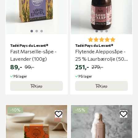
Karakter:
5.0 av 5 m
Tadé Pays du Levant®
Tadé Pays du Levant®
Fast Marseille-såpe -
Flytende Alepposåpe -
Lavender (100g)
25 % Laurbærolje (500
89,-
ml)
251,-
99,-
279,-
På lager
På lager
Kjøp
Kjøp
-10%
-15%