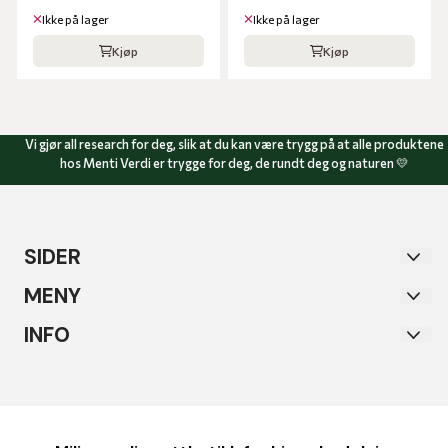
Ikke på lager
Ikke på lager
Kjøp
Kjøp
Vi gjør all research for deg, slik at du kan være trygg på at alle produktene
hos Menti Verdi er trygge for deg, de rundt deg og naturen 💛
SIDER
Sertifiseringer
MENY
Nyhetsbrev
Sertifiseringer
INFO
Om oss
Nyhetsbrev
Menti Verdi AS
Nyheter
Om oss
Postboks 1945 Moholt
Bytte & retur
Nyheter
7448 TRONDHEIM