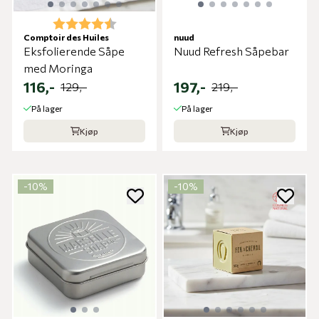
Karakter:
4.5 av 5 mulige
Comptoir des Huiles
nuud
Eksfolierende Såpe
Nuud Refresh Såpebar
med Moringa
116,-
197,-
129,-
219,-
På lager
På lager
Kjøp
Kjøp
-10%
-10%