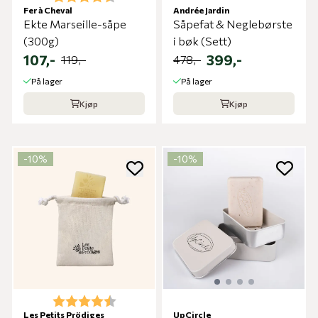
Fer à Cheval
Andrée Jardin
Ekte Marseille-såpe
Såpefat & Neglebørste
(300g)
i bøk (Sett)
107,-
399,-
119,-
478,-
På lager
På lager
Kjøp
Kjøp
-10%
-10%
Karakter:
4.8 av 5 mulige
Les Petits Prödiges
UpCircle