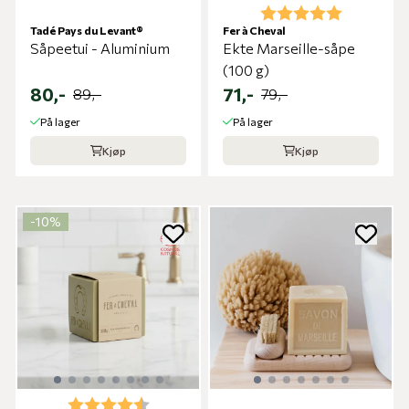
Karakter:
5.0 av 5 m
Tadé Pays du Levant®
Fer à Cheval
Såpeetui - Aluminium
Ekte Marseille-såpe
(100 g)
80,-
71,-
89,-
79,-
På lager
På lager
Kjøp
Kjøp
-10%
Karakter:
4.5 av 5 mulige