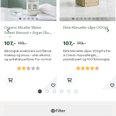
Organic Micellar Water
Ekte Marseille-såpe (300g)
Sweet Almond + Argan | Born
to Bio
107,-
107,-
119,-
119,-
Økologisk ansiktsrens som fjerner
Ekte Marseille-såpe i 300g fra Fer
makeup og smuss – uten alkohol
à Cheval. Hypoallergen,
og syntetisk parfyme. For normal
plantebasert og 100 % biologisk
til tørr hud. Produsert i Frankrike.
nedbrytbar. Skånsom for hud og
ulige
Karakter:
2.0 av 5 mulige
Karakter:
4.5 av 5 
miljø.
Filter