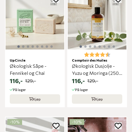
Karakter:
4.9 av 5 m
UpCircle
Comptoir des Huiles
Økologisk Såpe -
Økologisk Dusjolje -
Fennikel og Chai
Yuzu og Moringa (250
116,-
ml)
116,-
129,-
129,-
På lager
På lager
Kjøp
Kjøp
-10%
-10%