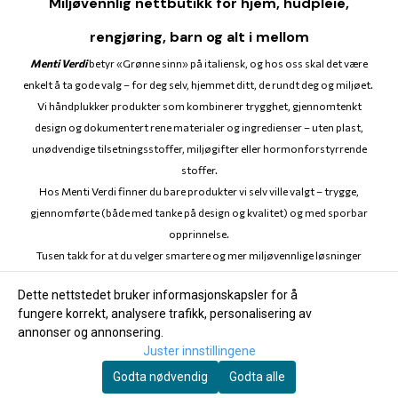
Miljøvennlig nettbutikk for hjem, hudpleie,
Alle produkter
Bytte & retur
Org. nr. 931395726
rengjøring, barn og alt i mellom
Hjem
Alle produkter
Tlf:
40600604
Menti Verdi
betyr «Grønne sinn» på italiensk, og hos oss skal det være
Salg og Tilbud
enkelt å ta gode valg – for deg selv, hjemmet ditt, de rundt deg og miljøet.
Hjem
post@mentiverdi.com
Vi håndplukker produkter som kombinerer trygghet, gjennomtenkt
Kontakt oss
Salg og Tilbud
design og dokumentert rene materialer og ingredienser – uten plast,
Personvern
unødvendige tilsetningsstoffer, miljøgifter eller hormonforstyrrende
Kontakt oss
stoffer.
Bedriftstilbud
Personvern
Hos Menti Verdi finner du bare produkter vi selv ville valgt – trygge,
Salgsbetingelser
gjennomførte (både med tanke på design og kvalitet) og med sporbar
Bedriftstilbud
opprinnelse.
Henting på vårt lager i Skien
Salgsbetingelser
Tusen takk for at du velger smartere og mer miljøvennlige løsninger
sammen med oss. 💚
Henting på vårt lager i Skien
Dette nettstedet bruker informasjonskapsler for å
fungere korrekt, analysere trafikk, personalisering av
annonser og annonsering.
📲 Få tips til en mer miljøsnill hverdag i feeden
Juster innstillingene
din:
Godta nødvendig
Godta alle