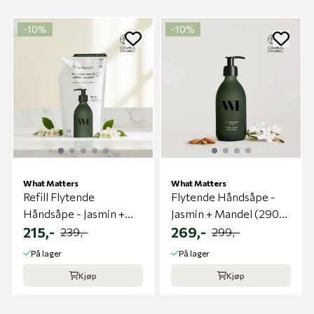
-10%
-10%
What Matters
What Matters
Refill Flytende
Flytende Håndsåpe -
Håndsåpe - Jasmin +
Jasmin + Mandel (290
Mandel (500 ml) | What
215,-
ml) | What Matters
269,-
239,-
299,-
Matters
På lager
På lager
Kjøp
Kjøp