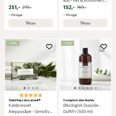
kull - Fet & kombinert
251,-
hud
152,-
279,-
169,-
På lager
På lager
Kjøp
Kjøp
-10%
-10%
Karakter:
4.3 av 5 mulige
Tadé Pays du Levant®
Comptoir des Huiles
Kaldpresset
Økologisk Dusjolje -
Alepposåpe - Sensitiv
Duftfri (500 ml)