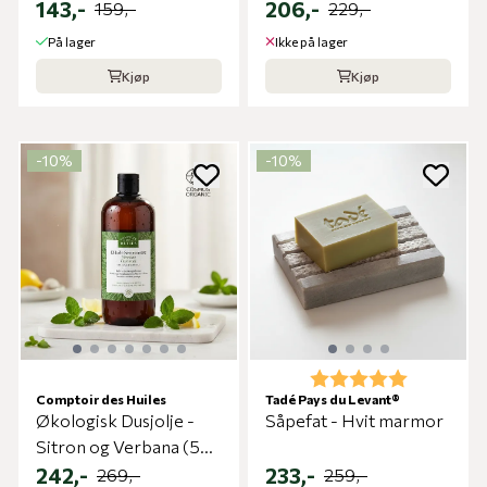
Hud
143,-
206,-
159,-
229,-
På lager
Ikke på lager
Kjøp
Kjøp
-10%
-10%
Karakter:
5.0 av 5 m
Comptoir des Huiles
Tadé Pays du Levant®
Økologisk Dusjolje -
Såpefat - Hvit marmor
Sitron og Verbana (500
ml)
242,-
233,-
269,-
259,-