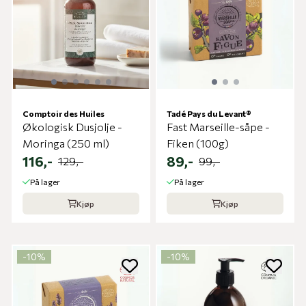
Comptoir des Huiles
Tadé Pays du Levant®
Økologisk Dusjolje -
Fast Marseille-såpe -
Moringa (250 ml)
Fiken (100g)
116,-
89,-
129,-
99,-
På lager
På lager
Kjøp
Kjøp
-10%
-10%