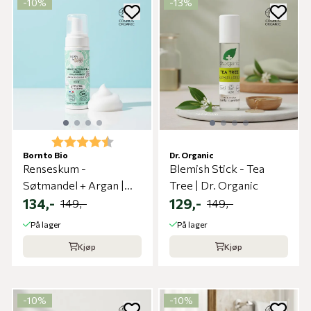
-10%
-13%
Karakter:
4.5 av 5 mulige
Born to Bio
Dr. Organic
Renseskum -
Blemish Stick - Tea
Søtmandel + Argan |
Tree | Dr. Organic
Born to Bio
134,-
129,-
149,-
149,-
På lager
På lager
Kjøp
Kjøp
-10%
-10%