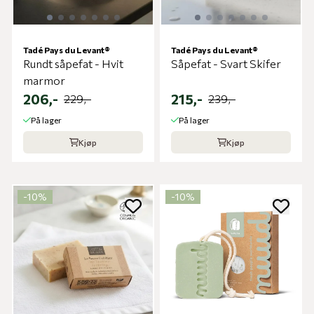
Tadé Pays du Levant®
Tadé Pays du Levant®
Rundt såpefat - Hvit
Såpefat - Svart Skifer
marmor
206,-
215,-
229,-
239,-
På lager
På lager
Kjøp
Kjøp
-10%
-10%