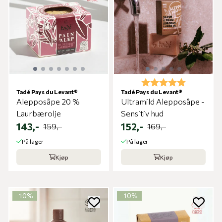
Karakter:
5.0 av 5 m
Tadé Pays du Levant®
Tadé Pays du Levant®
Alepposåpe 20 %
Ultramild Alepposåpe -
Laurbærolje
Sensitiv hud
143,-
152,-
159,-
169,-
På lager
På lager
Kjøp
Kjøp
-10%
-10%