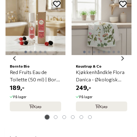
Born to Bio
Koustrup & Co
Red Fruits Eau de
Kjøkkenhåndkle Flora
Toilette (50 ml) | Born
Danica - Økologisk
to Bio
189,-
Bomull
249,-
På lager
På lager
Kjøp
Kjøp