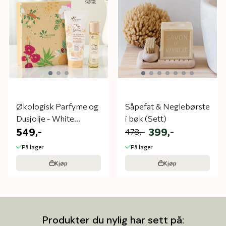
Økologisk Parfyme og
Såpefat & Neglebørste
Dusjolje - White
i bøk (Sett)
Blossom + Citrus
549,-
399,-
478,-
På lager
På lager
Kjøp
Kjøp
Produkter du nylig har sett på: