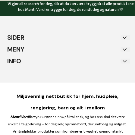
Vi gjør all research for deg, slik at du kan være trygg på at alle produktene
hos Menti Verdi er trygge for deg, de rundt deg og naturen 💛
SIDER
Sertifiseringer
MENY
Nyhetsbrev
Sertifiseringer
INFO
Om oss
Nyhetsbrev
Menti Verdi AS
Nyheter
Om oss
Postboks 1945 Moholt
Bytte & retur
Nyheter
7448 TRONDHEIM
Miljøvennlig nettbutikk for hjem, hudpleie,
Alle produkter
Bytte & retur
Org. nr. 931395726
rengjøring, barn og alt i mellom
Hjem
Alle produkter
Tlf:
40600604
Menti Verdi
betyr «Grønne sinn» på italiensk, og hos oss skal det være
Salg og Tilbud
enkelt å ta gode valg – for deg selv, hjemmet ditt, de rundt deg og miljøet.
Hjem
post@mentiverdi.com
Vi håndplukker produkter som kombinerer trygghet, gjennomtenkt
Kontakt oss