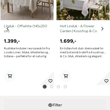
Linduk - Offwhite (145x250
Hvit Linduk - A Flower
cm)
Garden | Koustrup & Co
1.399,-
1.699,-
Rustikke linduker i europeisk lin fra
En tidløs hvit duk i steinvasket lin
Lovely Linen. Myke, slitesterke og
med botanisk trykk fra Koustrup
tidløse – perfekte for et naturlig
& Co. Myk, slitesterk og elegant.
og elegant dekket bord.
Miljøvennlig produsert i Europa.
Filter