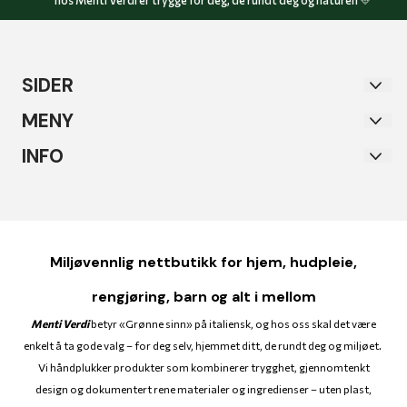
hos Menti Verdi er trygge for deg, de rundt deg og naturen 💛
SIDER
Sertifiseringer
MENY
Nyhetsbrev
Sertifiseringer
INFO
Om oss
Nyhetsbrev
Menti Verdi AS
Nyheter
Om oss
Postboks 1945 Moholt
Bytte & retur
Nyheter
7448 TRONDHEIM
Miljøvennlig nettbutikk for hjem, hudpleie,
Alle produkter
Bytte & retur
Org. nr. 931395726
rengjøring, barn og alt i mellom
Hjem
Alle produkter
Tlf:
40600604
Menti Verdi
betyr «Grønne sinn» på italiensk, og hos oss skal det være
Salg og Tilbud
enkelt å ta gode valg – for deg selv, hjemmet ditt, de rundt deg og miljøet.
Hjem
post@mentiverdi.com
Vi håndplukker produkter som kombinerer trygghet, gjennomtenkt
Kontakt oss
Salg og Tilbud
design og dokumentert rene materialer og ingredienser – uten plast,