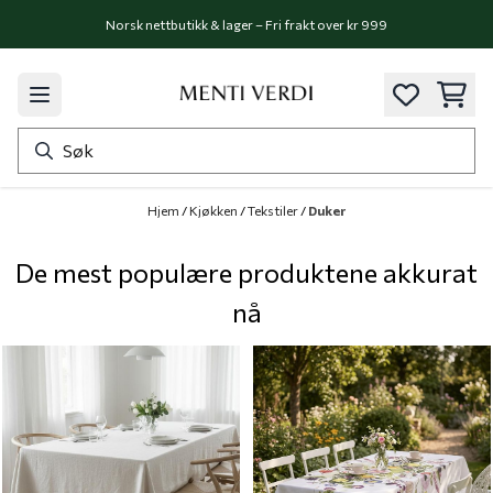
Hopp til innhold
Norsk nettbutikk & lager – Fri frakt over kr 999
Hjem
/
Kjøkken
/
Tekstiler
/
Duker
De mest populære produktene akkurat
nå