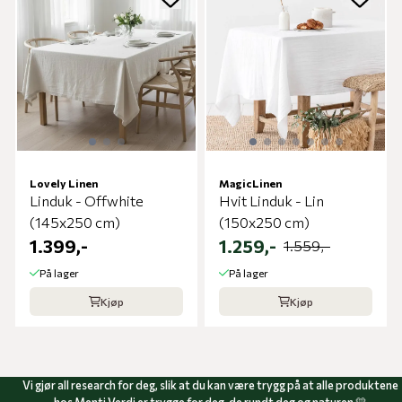
Lovely Linen
MagicLinen
Linduk - Offwhite
Hvit Linduk - Lin
(145x250 cm)
(150x250 cm)
1.399,-
1.259,-
1.559,-
På lager
På lager
Kjøp
Kjøp
Vi gjør all research for deg, slik at du kan være trygg på at alle produktene