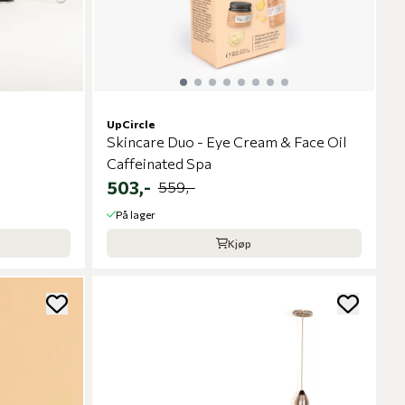
UpCircle
Skincare Duo - Eye Cream & Face Oil
Caffeinated Spa
503,-
559,-
På lager
Kjøp