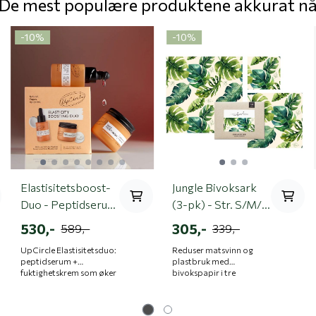
De mest populære produktene akkurat n
-10%
-10%
Elastisitetsboost-
Jungle Bivoksark
Duo - Peptidserum
(3-pk) - Str. S/M/L
& Fuktighetskrem
| Little Bee Fresh
530,-
305,-
589,-
339,-
UpCircle Elastisitetsduo:
Reduser matsvinn og
peptidserum +
plastbruk med
fuktighetskrem som øker
bivokspapir i tre
spenst og fukt. Vegansk,
størrelser for innpakking,
mulige
cruelty-free og med
dekking og frysing –
oppsirkulerte
plastfritt og