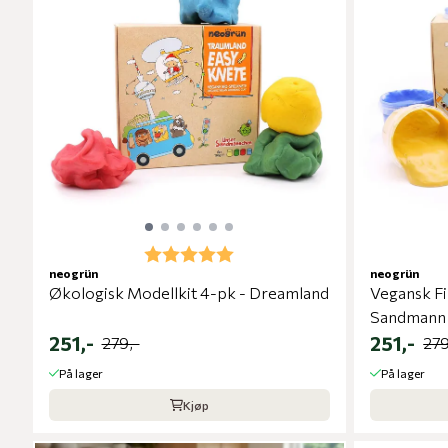
Karakter:
5.0 av 5 mulige
neogrün
neogrün
Økologisk Modellkit 4-pk - Dreamland
Vegansk Fi
Sandmann 
251,-
251,-
279,-
279
På lager
På lager
Kjøp