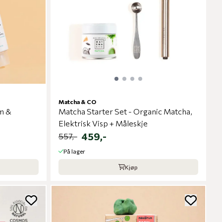
Matcha & CO
m &
Matcha Starter Set - Organic Matcha,
Elektrisk Visp + Måleskje
459,-
557,-
På lager
Kjøp