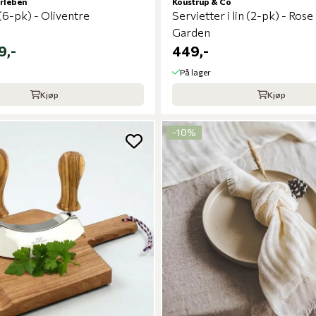
rleben
Koustrup & Co
(6-pk) - Oliventre
Servietter i lin (2-pk) - Ros
Garden
9,-
449,-
På lager
Kjøp
Kjøp
-10%