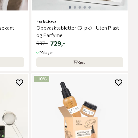
Fer à Cheval
sekant -
Oppvasktabletter (3-pk) - Uten Plast
og Parfyme
729,-
837,-
På lager
Kjøp
-10%