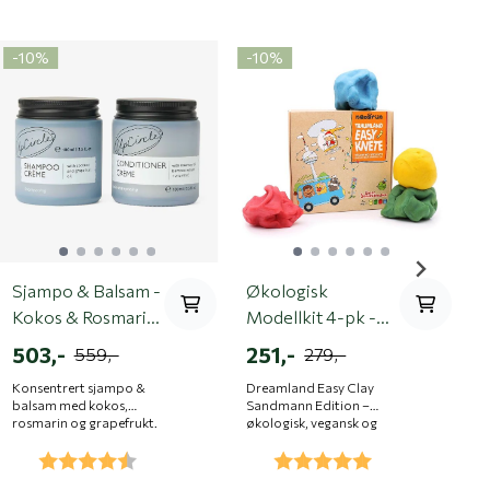
å
-10%
-10%
Sjampo & Balsam -
Økologisk
Kokos & Rosmarin
Modellkit 4-pk -
F
| UpCircle
Dreamland
503,-
251,-
559,-
279,-
E
Konsentrert sjampo &
Dreamland Easy Clay
T
balsam med kokos,
Sandmann Edition –
f
rosmarin og grapefrukt.
økologisk, vegansk og
n
Gir mykt, glansfullt hår –
trygg modelleire i 4
p
Karakter:
4.3 av 5 mulige
Karakter:
5.0 av 5 mulige
helt uten plast og
farger. Myk, elastisk og
e
unødvendige tilsetninger.
lufttørkende. Fra 1 år.
L