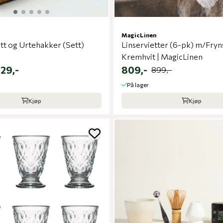
MagicLinen
t og Urtehakker (Sett)
Linservietter (6-pk) m/Fryn
Kremhvit | MagicLinen
129,-
809,-
899,-
På lager
Kjøp
Kjøp