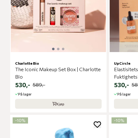
Charlotte Bio
UpCircle
The Iconic Makeup Set Box | Charlotte
Elastisite
Bio
Fuktighet
530,-
530,-
589,-
58
På lager
På lager
Kjøp
-10%
-10%