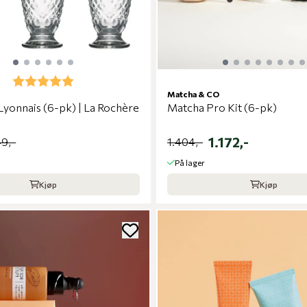
Karakter:
5.0 av 5 mulige
Matcha & CO
Lyonnais (6-pk) | La Rochère
Matcha Pro Kit (6-pk)
1.172,-
9,-
1.404,-
På lager
Kjøp
Kjøp