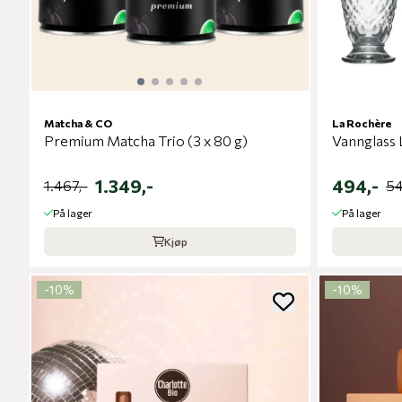
Matcha & CO
La Rochère
Premium Matcha Trio (3 x 80 g)
Vannglass 
1.349,-
494,-
1.467,-
54
På lager
På lager
Kjøp
-10%
-10%