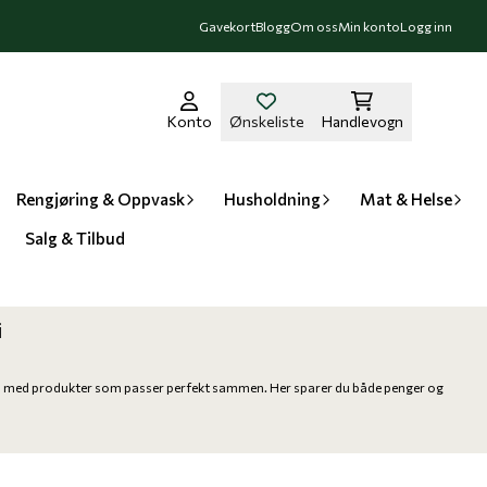
Gavekort
Blogg
Om oss
Min konto
Logg inn
På lager
På lager
Konto
Ønskeliste
Handlevogn
Rengjøring & Oppvask
Husholdning
Mat & Helse
Salg & Tilbud
i
ndles med produkter som passer perfekt sammen. Her sparer du både penger og