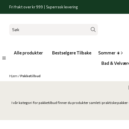
Hopp til innhold
Fri frakt over kr 999 | Superrask levering
På lager
På lager
Alle produkter
Bestselgere Tilbake
Sommer ☀️
Bad & Velvær
Hjem
/
Pakketilbud
I vår kategori for pakketilbud finner du produkter samlet i praktiske pakk