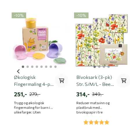
-10%
-10%
Økologisk
Bivoksark (3-pk)
Fingermaling 4-pk
Str. S/M/L - Bee
- Luka
Dream | Little Bee
251,-
314,-
279,-
349,-
Fresh
Trygg og økologisk
Reduser matsvinn og
fingermaling for barn i 4
plastbruk med
ulike farger. Uten
bivokspapir i tre
mikroplast, talkum og
størrelser for innpakking,
Karakter:
5.0 av 5 
miljøgifter. Laget i
dekking og frysing –
Tyskland.
plastfritt og