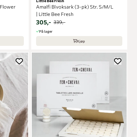
Little Bee Fresh
e Flower
Amalfi Bivoksark (3-pk) Str. S/M/L
| Little Bee Fresh
305,-
339,-
På lager
Kjøp