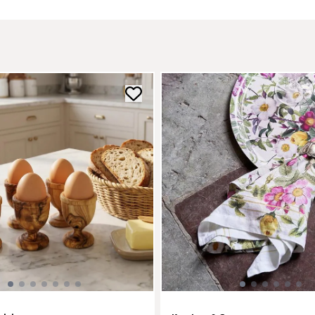
ingredienser.
gjenbrukbart.