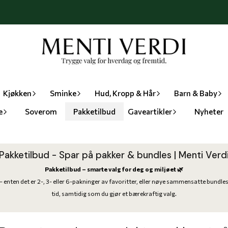
På lager
På lager
Kjøkken
Sminke
Hud, Kropp & Hår
Barn & Baby
e
Soverom
Pakketilbud
Gaveartikler
Nyheter
Pakketilbud - Spar på pakker & bundles | Menti Verd
Pakketilbud – smarte valg for deg og miljøet 🌿
er – enten det er 2-, 3- eller 6-pakninger av favoritter, eller nøye sammensatte bu
tid, samtidig som du gjør et bærekraftig valg.