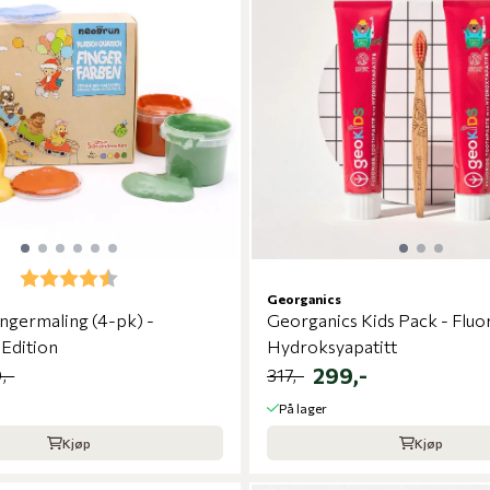
Karakter:
4.5 av 5 mulige
Georganics
ngermaling (4-pk) -
Georganics Kids Pack - Fluo
Edition
Hydroksyapatitt
299,-
,-
317,-
På lager
Kjøp
Kjøp