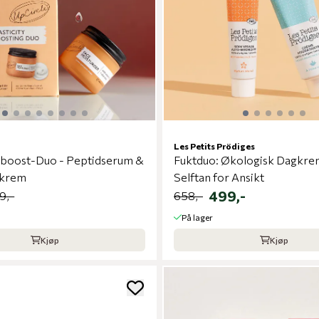
Les Petits Prödiges
tsboost-Duo - Peptidserum &
Fuktduo: Økologisk Dagkre
skrem
Selftan for Ansikt
499,-
9,-
658,-
På lager
Kjøp
Kjøp