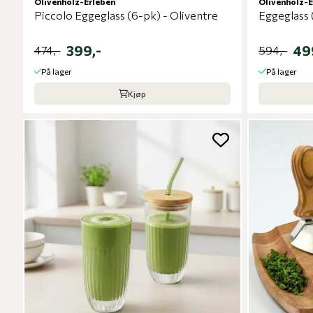
Olivenholz-Erleben
Olivenholz-E
Piccolo Eggeglass (6-pk) - Oliventre
Eggeglass 
399,-
49
474,-
594,-
På lager
På lager
Kjøp