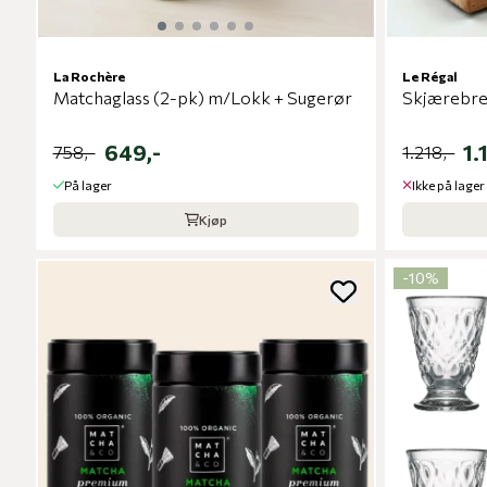
La Rochère
Le Régal
Matchaglass (2-pk) m/Lokk + Sugerør
Skjærebret
649,-
1.
758,-
1.218,-
På lager
Ikke på lager
Kjøp
-10%