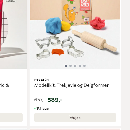
neogrün
rid &
Modellkit, Trekjevle og Deigformer
589,-
657,-
På lager
Kjøp