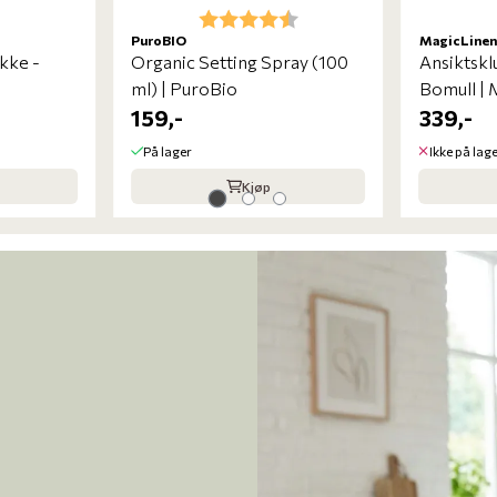
Karakter:
4.5 av 5 mulige
PuroBIO
MagicLinen
kke -
Organic Setting Spray (100
Ansiktsklu
ml) | PuroBio
Bomull | 
159,-
339,-
På lager
Ikke på lag
Kjøp