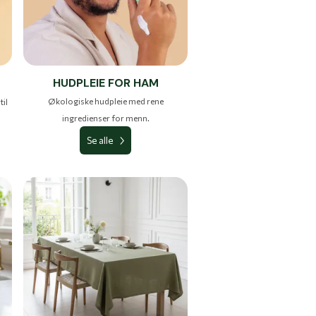
HUDPLEIE FOR HAM
Økologiske hudpleie med rene
til
ingredienser for menn.
Se alle