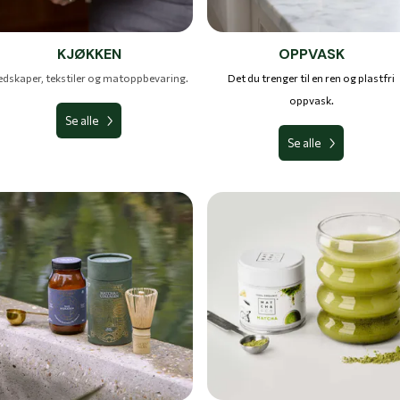
KJØKKEN
OPPVASK
dskaper, tekstiler og matoppbevaring.
Det du trenger til en ren og plastfri
oppvask.
Se alle
Se alle