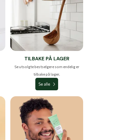
TILBAKE PÅ LAGER
Se utsolgte bestselgere som endelig er
tilbake på lager.
Se alle