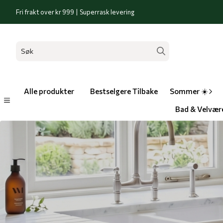
Hopp til innhold
Fri frakt over kr 999 | Superrask levering
Alle produkter
Bestselgere Tilbake
Sommer ☀️
Bad & Velvær