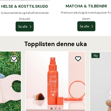
MATCHA & TILBEHØR
HELSE & KOSTTILSKUDD
Premium økologisk matchapulver fr
Dokumenterte og helsefremmende
Japan.
tilskudd.
Se alle
Se alle
Topplisten denne uka
Ny