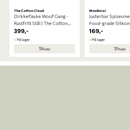
 mulige
The Cotton Cloud
MiniKoioi
Drikkeflaske Woof Gang -
Justerbar Spisesme
Rustfritt Stål | The Cotton
Food-grade Silikon
Cloud
399,-
169,-
På lager
På lager
Kjøp
Kjøp