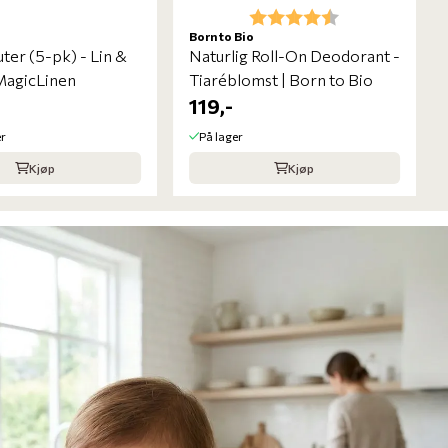
Karakter:
4.6 av 5 mulige
Born to Bio
ter (5-pk) - Lin &
Naturlig Roll-On Deodorant -
MagicLinen
Tiaréblomst | Born to Bio
119,-
er
På lager
Kjøp
Kjøp