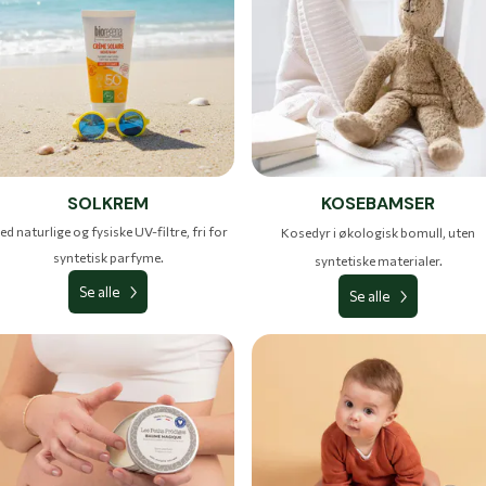
SOLKREM
KOSEBAMSER
d naturlige og fysiske UV-filtre, fri for
Kosedyr i økologisk bomull, uten
syntetisk parfyme.
syntetiske materialer.
Se alle
Se alle