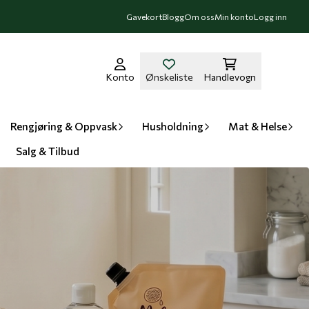
Gavekort
Blogg
Om oss
Min konto
Logg inn
Konto
Ønskeliste
Handlevogn
Rengjøring & Oppvask
Husholdning
Mat & Helse
Salg & Tilbud