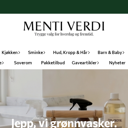
Kjøkken
Sminke
Hud, Kropp & Hår
Barn & Baby
e
Soverom
Pakketilbud
Gaveartikler
Nyheter
Jepp, vi grønnvasker.