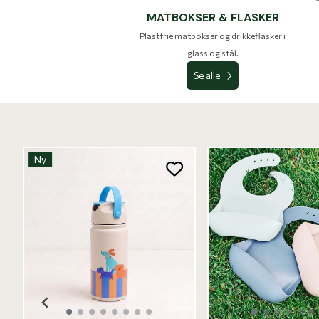
MATBOKSER & FLASKER
Plastfrie matbokser og drikkeflasker i
glass og stål.
Se alle
Ny