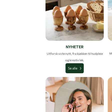
NYHETER
Me
Utforsk siste nytt, fra kjøkken til hudpleie
og kreativ lek.
Se alle