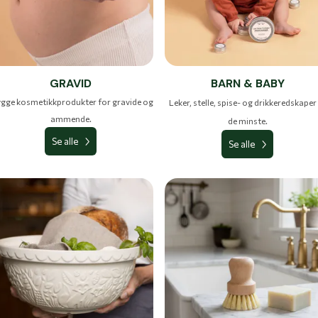
GRAVID
BARN & BABY
ygge kosmetikkprodukter for gravide og
Leker, stelle, spise- og drikkeredskaper 
ammende.
de minste.
Se alle
Se alle