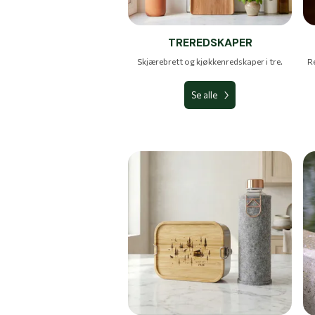
TREREDSKAPER
Skjærebrett og kjøkkenredskaper i tre.
Re
Se alle